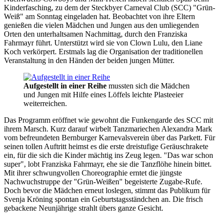
Kinderfasching, zu dem der Steckbyer Carneval Club (SCC) "Grün-
Weiß" am Sonntag eingeladen hat. Beobachtet von ihre Eltern
genießen die vielen Mädchen und Jungen aus den umliegenden
Orten den unterhaltsamen Nachmittag, durch den Franziska
Fahrmayr führt. Unterstützt wird sie von Clown Lulu, den Liane
Koch verkörpert. Erstmals lag die Organisation der traditionellen
Veranstaltung in den Händen der beiden jungen Mütter.
Aufgestellt in einer Reihe
mussten sich die Mädchen
und Jungen mit Hilfe eines Löffels leichte Plasteeier
weiterreichen.
Das Programm eröffnet wie gewohnt die Funkengarde des SCC mit
ihrem Marsch. Kurz darauf wirbelt Tanzmariechen Alexandra Mark
vom befreundeten Bernburger Karnevalsverein über das Parkett. Für
seinen tollen Auftritt heimst es die erste dreistufige Geräuschrakete
ein, für die sich die Kinder mächtig ins Zeug legen. "Das war schon
super", lobt Franziska Fahrmayr, ehe sie die Tanzflöhe hinein bittet.
Mit ihrer schwungvollen Choreographie erntet die jüngste
Nachwuchstruppe der "Grün-Weißen" begeisterte Zugabe-Rufe.
Doch bevor die Mädchen erneut loslegen, stimmt das Publikum für
Svenja Kröning spontan ein Geburtstagsständchen an. Die frisch
gebackene Neunjährige strahlt übers ganze Gesicht.