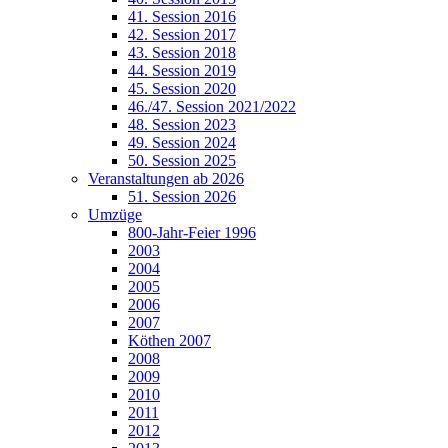
41. Session 2016
42. Session 2017
43. Session 2018
44. Session 2019
45. Session 2020
46./47. Session 2021/2022
48. Session 2023
49. Session 2024
50. Session 2025
Veranstaltungen ab 2026
51. Session 2026
Umzüge
800-Jahr-Feier 1996
2003
2004
2005
2006
2007
Köthen 2007
2008
2009
2010
2011
2012