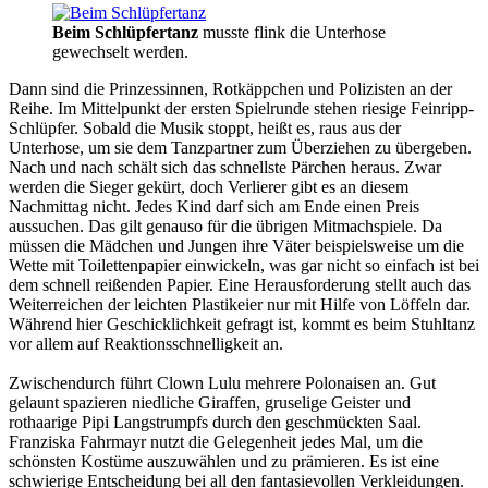
Beim Schlüpfertanz
musste flink die Unterhose
gewechselt werden.
Dann sind die Prinzessinnen, Rotkäppchen und Polizisten an der
Reihe. Im Mittelpunkt der ersten Spielrunde stehen riesige Feinripp-
Schlüpfer. Sobald die Musik stoppt, heißt es, raus aus der
Unterhose, um sie dem Tanzpartner zum Überziehen zu übergeben.
Nach und nach schält sich das schnellste Pärchen heraus. Zwar
werden die Sieger gekürt, doch Verlierer gibt es an diesem
Nachmittag nicht. Jedes Kind darf sich am Ende einen Preis
aussuchen. Das gilt genauso für die übrigen Mitmachspiele. Da
müssen die Mädchen und Jungen ihre Väter beispielsweise um die
Wette mit Toilettenpapier einwickeln, was gar nicht so einfach ist bei
dem schnell reißenden Papier. Eine Herausforderung stellt auch das
Weiterreichen der leichten Plastikeier nur mit Hilfe von Löffeln dar.
Während hier Geschicklichkeit gefragt ist, kommt es beim Stuhltanz
vor allem auf Reaktionsschnelligkeit an.
Zwischendurch führt Clown Lulu mehrere Polonaisen an. Gut
gelaunt spazieren niedliche Giraffen, gruselige Geister und
rothaarige Pipi Langstrumpfs durch den geschmückten Saal.
Franziska Fahrmayr nutzt die Gelegenheit jedes Mal, um die
schönsten Kostüme auszuwählen und zu prämieren. Es ist eine
schwierige Entscheidung bei all den fantasievollen Verkleidungen.