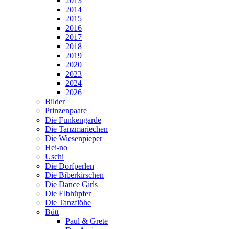
2013
2014
2015
2016
2017
2018
2019
2020
2023
2024
2026
Bilder
Prinzenpaare
Die Funkengarde
Die Tanzmariechen
Die Wiesenpieper
Hei-no
Uschi
Die Dorfperlen
Die Biberkirschen
Die Dance Girls
Die Elbhüpfer
Die Tanzflöhe
Bütt
Paul & Grete