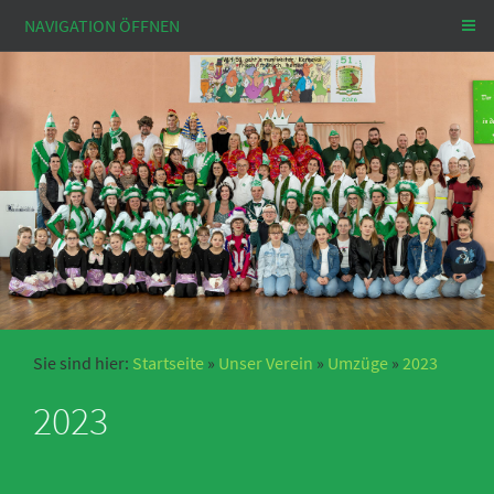
NAVIGATION ÖFFNEN
Sie sind hier:
Startseite
»
Unser Verein
»
Umzüge
»
2023
2023