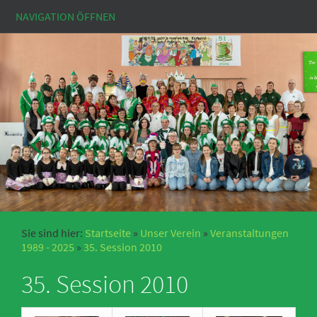
NAVIGATION ÖFFNEN
Sie sind hier:
Startseite
»
Unser Verein
»
Veranstaltungen
1989 - 2025
»
35. Session 2010
35. Session 2010