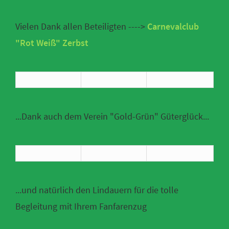
Vielen Dank allen Beteiligten ---->
Carnevalclub
"Rot Weiß" Zerbst
...Dank auch dem Verein "Gold-Grün" Güterglück...
...und natürlich den Lindauern für die tolle
Begleitung mit Ihrem Fanfarenzug