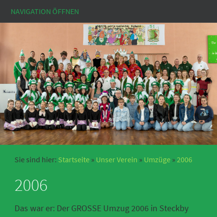
NAVIGATION ÖFFNEN
Sie sind hier:
Startseite
»
Unser Verein
»
Umzüge
»
2006
2006
Das war er: Der GROSSE Umzug 2006 in Steckby