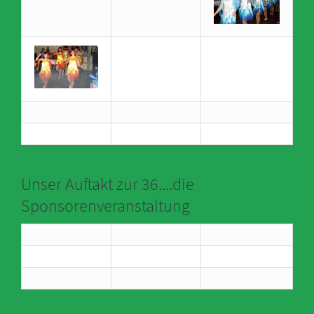
Unser Auftakt zur 36....die
Sponsorenveranstaltung