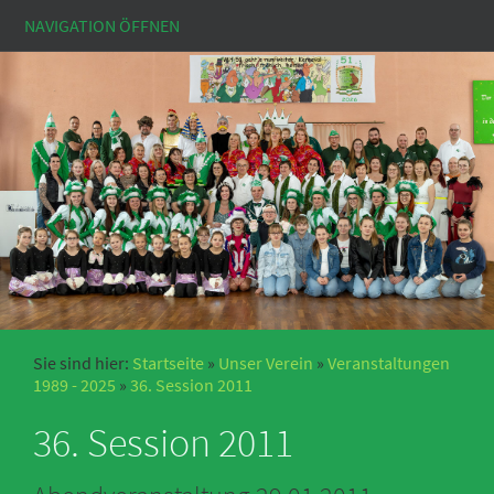
NAVIGATION ÖFFNEN
Sie sind hier:
Startseite
»
Unser Verein
»
Veranstaltungen
1989 - 2025
»
36. Session 2011
36. Session 2011