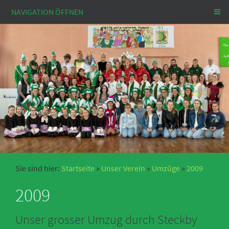
NAVIGATION ÖFFNEN
Sie sind hier:
Startseite
»
Unser Verein
»
Umzüge
»
2009
2009
Unser grosser Umzug durch Steckby