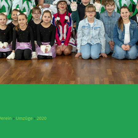
Verein
»
Umzüge
»
2020