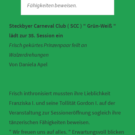
Fähigkeiten beweisen.
Steckbyer Carneval Club ( SCC ) " Grün-Weiß "
lädt zur 35. Session ein
Frisch gekürtes Prinzenpaar feilt an
Walzerdrehungen
Von Daniela Apel
Frisch inthronisiert mussten ihre Lieblichkeit
Franziska I. und seine Tollität Gordon I. auf der
Veranstaltung zur Sessioneröffnung sogleich ihre
tänzerischen Fähigkeiten beweisen.
" Wir freuen uns auf alles. " Erwartungsvoll blicken