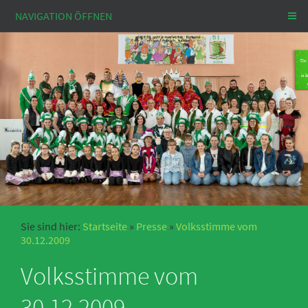
NAVIGATION ÖFFNEN
Sie sind hier:
Startseite
»
Presse
»
Volksstimme vom
30.12.2009
Volksstimme vom
30.12.2009